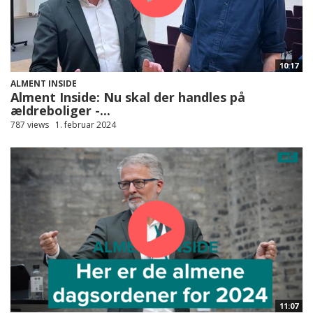
10:17
ALMENT INSIDE
Alment Inside: Nu skal der handles på
ældreboliger -...
787 views
1. februar 2024
11:07