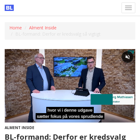
Toggl
navig
Home
Alment Inside
BL-formand: Derfor er kredsvalg så vigtigt
ALMENT INSIDE
BL-formand: Derfor er kredsvalg