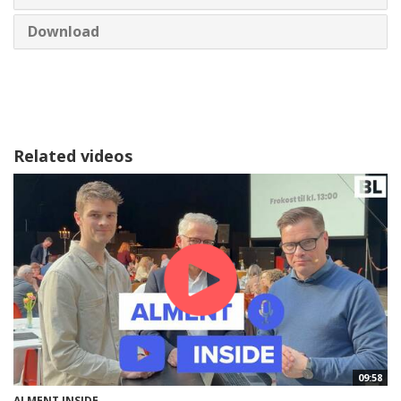
Download
Related videos
09:58
ALMENT INSIDE