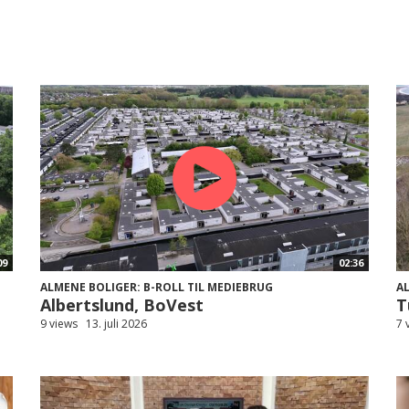
09
02:36
ALMENE BOLIGER: B-ROLL TIL MEDIEBRUG
A
Albertslund, BoVest
T
9 views
13. juli 2026
7 