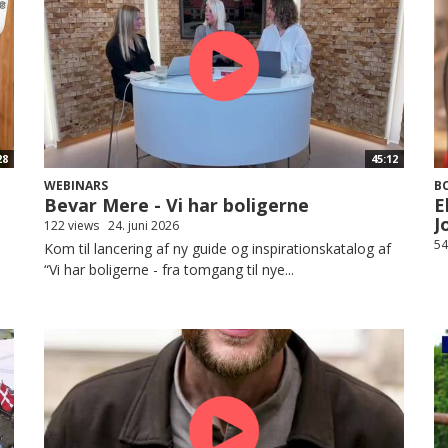
28
45:12
WEBINARS
B
Bevar Mere - Vi har boligerne
E
J
122 views
24. juni 2026
54
Kom til lancering af ny guide og inspirationskatalog af
“Vi har boligerne - fra tomgang til nye...