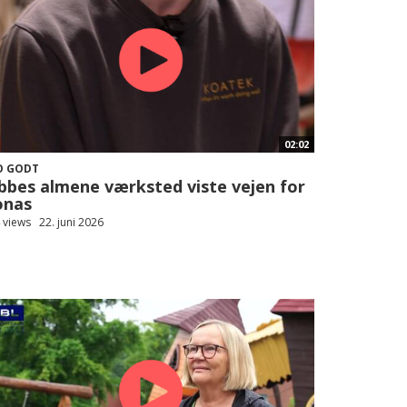
02:02
O GODT
bbes almene værksted viste vejen for
onas
 views
22. juni 2026