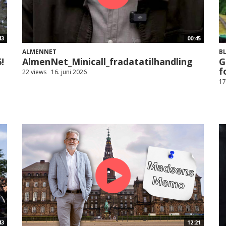
43
00:45
ALMENNET
B
!
AlmenNet_Minicall_fradatatilhandling
G
f
22 views
16. juni 2026
17
43
12:21