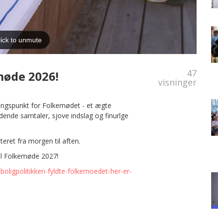
47
møde 2026!
visninger
lingspunkt for Folkemødet - et ægte
ende samtaler, sjove indslag og finurlge
teret fra morgen til aften.
til Folkemøde 2027!
-boligpolitikken-fyldte-folkemoedet-her-er-