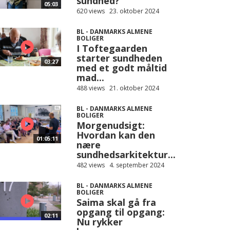
sundhed?
05:03
620 views
23. oktober 2024
BL - DANMARKS ALMENE
BOLIGER
I Toftegaarden
starter sundheden
03:27
med et godt måltid
mad...
488 views
21. oktober 2024
BL - DANMARKS ALMENE
BOLIGER
Morgenudsigt:
Hvordan kan den
01:05:11
nære
sundhedsarkitektur...
482 views
4. september 2024
BL - DANMARKS ALMENE
BOLIGER
Saima skal gå fra
opgang til opgang:
02:11
Nu rykker