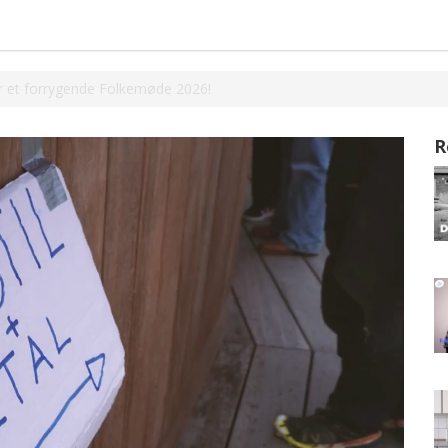
r et forrygende Folkemøde 2026!
R