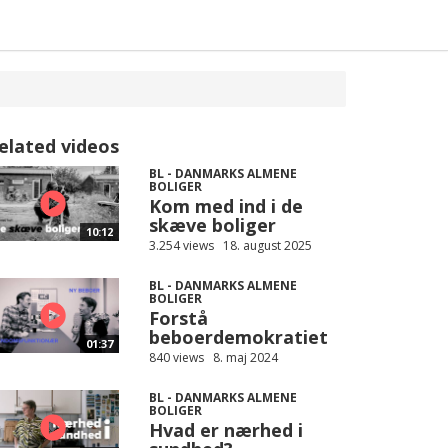
elated videos
BL - DANMARKS ALMENE
BOLIGER
Kom med ind i de
skæve boliger
10:12
3.254 views
18. august 2025
BL - DANMARKS ALMENE
BOLIGER
Forstå
beboerdemokratiet
01:37
840 views
8. maj 2024
BL - DANMARKS ALMENE
BOLIGER
Hvad er nærhed i