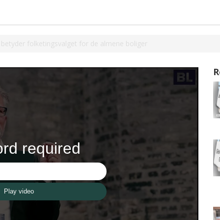
tyder folketingsvalget for de almene boliger
R