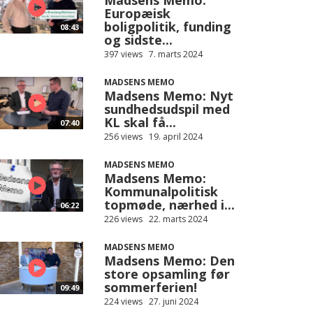
Madsens Memo:
Europæisk
boligpolitik, funding
08:43
og sidste...
397 views
7. marts 2024
MADSENS MEMO
Madsens Memo: Nyt
sundhedsudspil med
KL skal få...
07:40
256 views
19. april 2024
MADSENS MEMO
Madsens Memo:
Kommunalpolitisk
topmøde, nærhed i...
06:22
226 views
22. marts 2024
MADSENS MEMO
Madsens Memo: Den
store opsamling før
sommerferien!
09:49
224 views
27. juni 2024