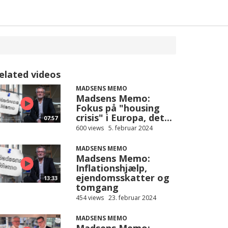
elated videos
MADSENS MEMO
Madsens Memo:
Fokus på "housing
crisis" i Europa, det...
07:57
600 views
5. februar 2024
MADSENS MEMO
Madsens Memo:
Inflationshjælp,
ejendomsskatter og
13:33
tomgang
454 views
23. februar 2024
MADSENS MEMO