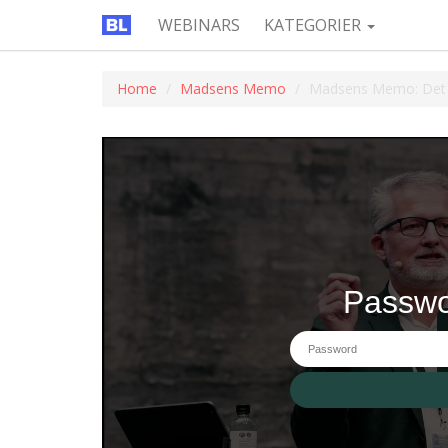
WEBINARS
KATEGORIER
Home
Madsens Memo
Madsens Memo: Det be