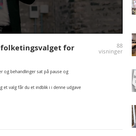
88
folketingsvalget for
visninger
ger og behandlinger sat på pause og
t valg får du et indblik i i denne udgave