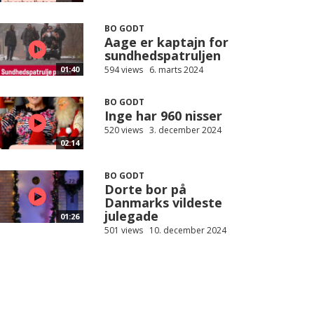
BO GODT
Aage er kaptajn for
sundhedspatruljen
594 views
6. marts 2024
01:40
BO GODT
Inge har 960 nisser
520 views
3. december 2024
02:14
BO GODT
Dorte bor på
Danmarks vildeste
julegade
01:26
501 views
10. december 2024