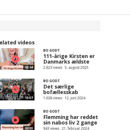
elated videos
BO GODT
111-årige Kirsten er
Danmarks ældste
2.823 views
5. august 2025
03:44
BO GODT
Det særlige
bofællesskab
1.638 views
12. juni 2024
13:57
BO GODT
Flemming har reddet
sin nabos liv 2 gange
943 views
21. februar 2024
02:03