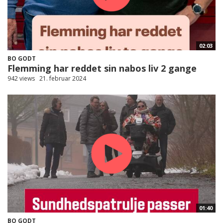
02:03
BO GODT
Flemming har reddet sin nabos liv 2 gange
942 views
21. februar 2024
01:40
BO GODT