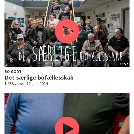
13:57
BO GODT
Det særlige bofællesskab
1.638 views
12. juni 2024