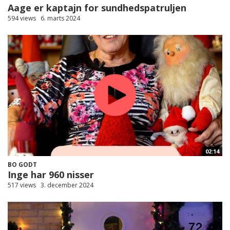
Aage er kaptajn for sundhedspatruljen
594 views
6. marts 2024
02:14
BO GODT
Inge har 960 nisser
517 views
3. december 2024