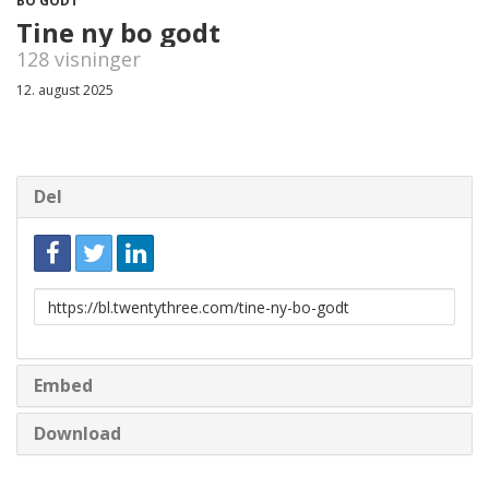
BO GODT
Tine ny bo godt
128 visninger
12. august 2025
Del
Link
til
deling
Embed
Download