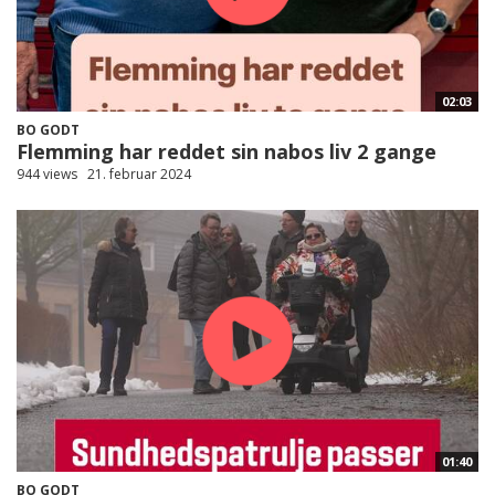
02:03
BO GODT
Flemming har reddet sin nabos liv 2 gange
944 views
21. februar 2024
01:40
BO GODT