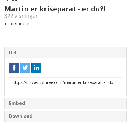
BO GODT
Martin er kriseparat - er du?!
322 visninger
18. august 2025
Del
Link
til
deling
Embed
Download