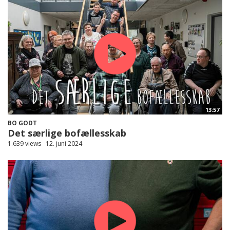
13:57
BO GODT
Det særlige bofællesskab
1.639 views
12. juni 2024