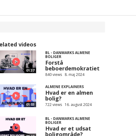
elated videos
BL - DANMARKS ALMENE
BOLIGER
Forstå
beboerdemokratiet
01:37
840 views
8. maj 2024
ALMENE EXPLAINERS
Hvad er en almen
bolig?
722 views
16. august 2024
01:03
BL - DANMARKS ALMENE
BOLIGER
Hvad er et udsat
boligområde?