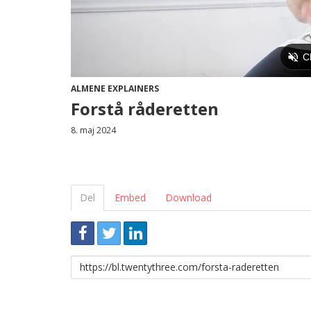
ALMENE EXPLAINERS
Forstå råderetten
8. maj 2024
Del
Embed
Download
Link
til
deling