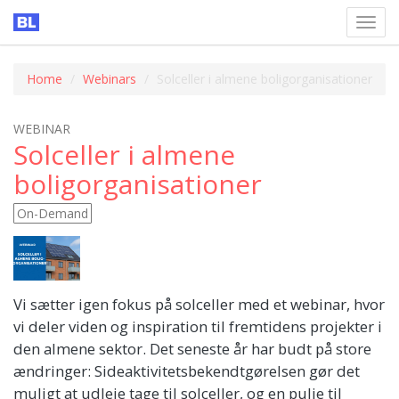
Toggl
navig
Home
Webinars
Solceller i almene boligorganisationer
WEBINAR
Solceller i almene
boligorganisationer
On-Demand
Vi sætter igen fokus på solceller med et webinar, hvor
vi deler viden og inspiration til fremtidens projekter i
den almene sektor. Det seneste år har budt på store
ændringer: Sideaktivitetsbekendtgørelsen gør det
muligt at udleje tage til solceller, og en pulje til