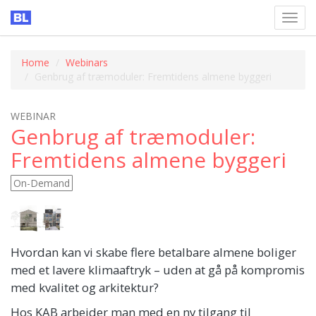
Toggl
navig
Home
Webinars
Genbrug af træmoduler: Fremtidens almene byggeri
WEBINAR
Genbrug af træmoduler:
Fremtidens almene byggeri
On-Demand
Hvordan kan vi skabe flere betalbare almene boliger
med et lavere klimaaftryk – uden at gå på kompromis
med kvalitet og arkitektur?
Hos KAB arbejder man med en ny tilgang til